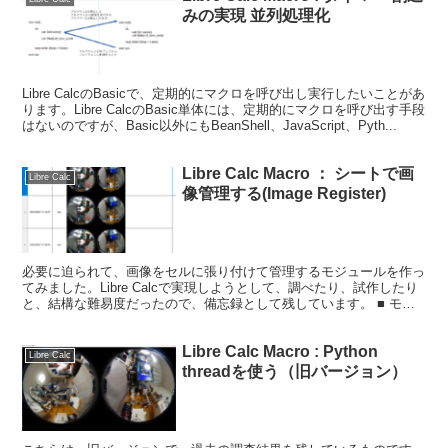
みの実現 並列処理化
Libre CalcのBasicで、定期的にマクロを呼び出し実行したいことがあ
ります。Libre CalcのBasic単体には、定期的にマクロを呼び出す手段
はないのですが、Basic以外にもBeanShell、JavaScript、Pyth...
Libre Calc Macro ： シートで画
Libre Calc
像管理する(Image Register)
必要に迫られて、画像をセルに張り付けて管理するモジュールを作っ
てみました。Libre Calcで実現しようとして、調べたり、試作したり
と、結構な難易度だったので、備忘録として残しています。 ■ モジ
ュールの機能 作成するマクロは、下記のこと...
Libre Calc Macro : Python
Libre Calc
threadを使う（旧バージョン）