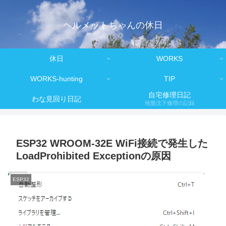
ヘルメットちゃんの休日
休日
WORKS
WORKS-hunting
TIP
自宅修理日記
わな見回り日記
地盤沈下修理の記録
ESP32 WROOM-32E WiFi接続で発生した
LoadProhibited Exceptionの原因
ESP32