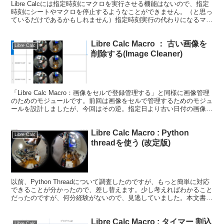
Libre Calcには指定時刻にマクロを実行させる機能はないので、指定
時刻にシートやマクロを停止するようなことができません。（と思っ
ているだけであるかもしれません）指定時刻実行の代わりになるマク
ロを検討してみました。 ■ 実現方式 Lib...
Libre Calc Macro ： 古い画像を
Libre Calc
削除する(Image Cleaner)
「Libre Calc Macro：画像をセルで登録管理する」と同様に画像管理
のためのモジュールです。前回は画像をセルで管理するためのモジュ
ールを設計しましたが、今回はその逆。指定日より古い日付の画像を
削除します。 ■ モジュールの機能 指...
Libre Calc Macro : Python
Libre Calc
threadを使う (改定版)
以前、Python Threadについて調査したのですが、もっと簡単に対応
できることが分かったので、差し替えます。少し考えればわかること
だったのですが、何分経験がないので、見逃していました。本文書で
は、問題部分のみ抜粋して、改善策を記載しま...
Libre Calc Macro : タイマー 割込
Libre Calc