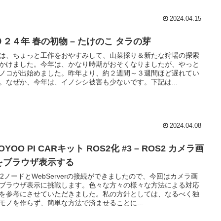
2024.04.15
０２４年 春の初物 – たけのこ タラの芽
は、ちょっと工作をおやすみして、山菜採り＆新たな狩場の探索
かけました。今年は、かなり時期がおそくなりましたが、やっと
ノコが出始めました。昨年より、約２週間～３週間ほど遅れてい
。なぜか、今年は、イノシシ被害も少ないです。下記は...
2024.04.08
OYOO PI CARキット ROS2化 #3 – ROS2 カメラ画
をブラウザ表示する
S2ノードとWebServerの接続ができましたので、今回はカメラ画
ブラウザ表示に挑戦します。色々な方々の様々な方法による対応
を参考にさせていただきました。私の方針としては、なるべく独
モノを作らず、簡単な方法で済ませることに...