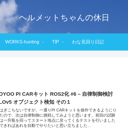
ヘルメットちゃんの休日
WORKS-hunting
TIP
わな見回り日記
OYOO PI CARキット ROS2化 #6 – 自律制御検討
LOv5 オブジェクト検知 その１
はぎこちないですが、一通りPI CARキットを操作できるようにり
たので、次は自律制御に挑戦してみようと思います。前回の試験
は一升瓶を回ってスタート地点に戻ってくるテストを行いました
できればあれを自動でやりたいと思い立ちました...