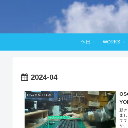
休日
WORKS
2024-04
OS
OSOYOO PI CAR
YO
動き
まし
でで
が、