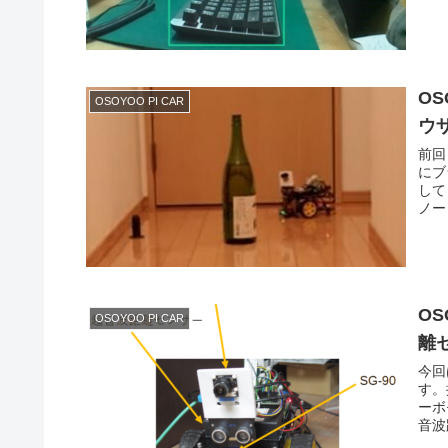
OS
OSOYOO PI CAR
ウ
前回
にブ
して
ノー
OS
OSOYOO PI CAR
離
今回
す。
ーボ
音波