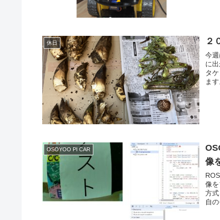
２
休日
今週
に出
タケ
ます
OS
OSOYOO PI CAR
像
RO
像を
方式
自の