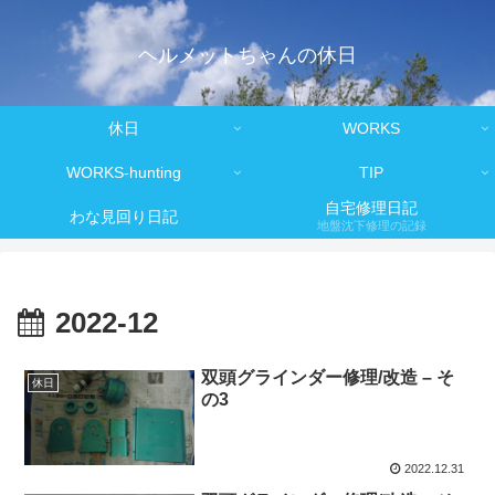
ヘルメットちゃんの休日
休日
WORKS
WORKS-hunting
TIP
自宅修理日記
わな見回り日記
地盤沈下修理の記録
2022-12
双頭グラインダー修理/改造 – そ
休日
の3
2022.12.31