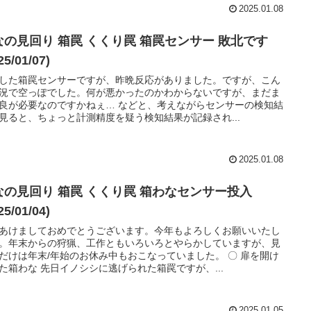
2025.01.08
なの見回り 箱罠 くくり罠 箱罠センサー 敗北です
25/01/07)
した箱罠センサーですが、昨晩反応がありました。ですが、こん
況で空っぽでした。何が悪かったのかわからないですが、まだま
良が必要なのですかねぇ… などと、考えながらセンサーの検知結
見ると、ちょっと計測精度を疑う検知結果が記録され...
2025.01.08
見回り 箱罠 くくり罠 箱わなセンサー投入
25/01/04)
あけましておめでとうございます。今年もよろしくお願いいたし
。年末からの狩猟、工作ともいろいろとやらかしていますが、見
だけは年末/年始のお休み中もおこなっていました。 〇 扉を開け
た箱わな 先日イノシシに逃げられた箱罠ですが、...
2025.01.05