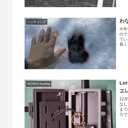
わな
ハンティング
今年
ので
てい
長く
Lo
WORKS-hunting
エ
12
なし
まで
ろで