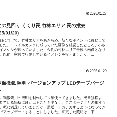
2025.01.27
なの見回り くくり罠 竹林エリア 罠の撤去
25/01/20)
戦に向けて、竹林エリアをあきらめ、新たなポイントに移動して
した。トレイルカメラに残っていた画像を確認したところ、小さ
イノシシが映っていました。今期の竹林エリア最後の画像となり
。以前、家族で行動しているイノシシを捉えましたが、...
2025.01.20
体顕微鏡 照明 バージョンアップ LEDテープバージ
ン
に顕微鏡用の照明を制作して長年使ってきました。光量は程よ
見ている箇所に影が出ることも少なく、テスタージグとの相性も
、概ね満足していましたが、最近、チカチカするようになってき
でアップデートすることにしました。変更した照明は、下...