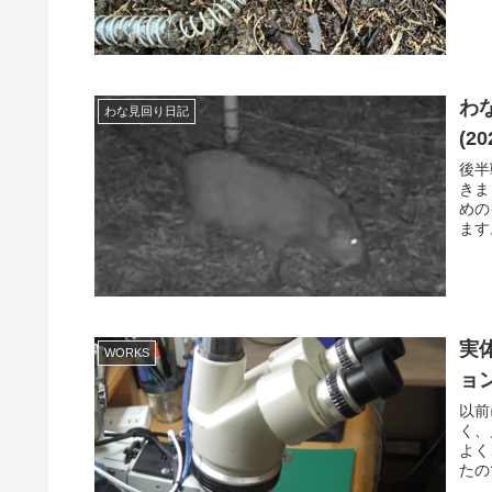
わ
わな見回り日記
(20
後半
きま
めの
ます
実
WORKS
ョ
以前
く、
よく
たの