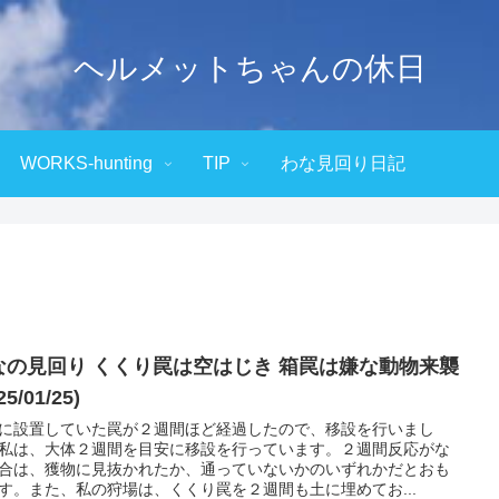
ヘルメットちゃんの休日
WORKS-hunting
TIP
わな見回り日記
なの見回り くくり罠は空はじき 箱罠は嫌な動物来襲
25/01/25)
に設置していた罠が２週間ほど経過したので、移設を行いまし
私は、大体２週間を目安に移設を行っています。２週間反応がな
合は、獲物に見抜かれたか、通っていないかのいずれかだとおも
す。また、私の狩場は、くくり罠を２週間も土に埋めてお...