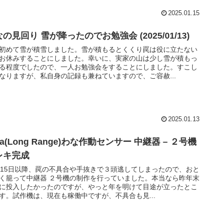
2025.01.15
の見回り 雪が降ったのでお勉強会 (2025/01/13)
初めて雪が積雪しました。雪が積もるとくくり罠は役に立たない
お休みすることにしました。幸いに、実家の山は少し雪が積もっ
る程度でしたので、一人お勉強会をすることにしました。すこし
なりますが、私自身の記録も兼ねていますので、ご容赦...
2025.01.13
ra(Long Range)わな作動センサー 中継器 – ２号機
レキ完成
月15日以降、罠の不具合や手抜きで３頭逃してしまったので、おと
く籠って中継器 ２号機の制作を行っていました。本当なら昨年末
に投入したかったのですが、やっと年を明けて目途が立ったとこ
す。試作機は、現在も稼働中ですが、不具合も見...