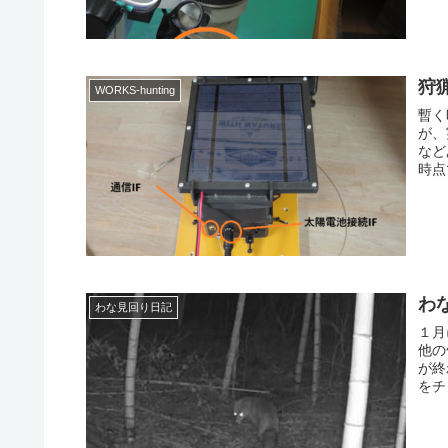
狩猟
WORKS-hunting
暫く
が、
など
時点
わな
わな見回り日記
１月
他の
が終
をチ