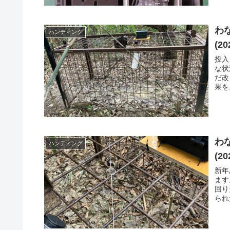
わ
ハンティング
(20
投入
な状
だ改
果を
わなの
ハンティング
(20
新年
ます
回り
られ