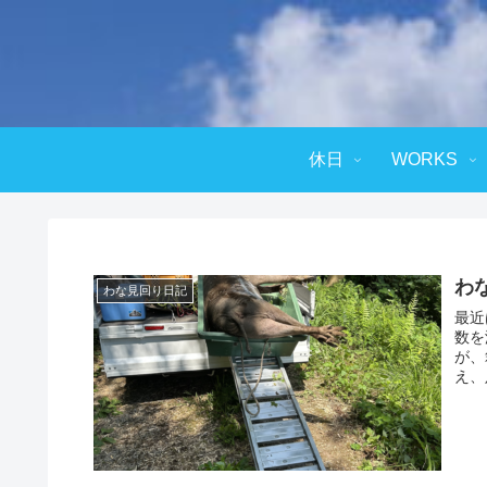
休日
WORKS
わな
わな見回り日記
最近
数を
が、
え、