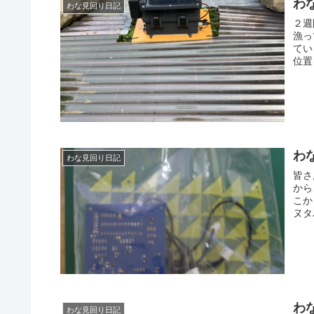
わな
わな見回り日記
２週
漁っ
てい
位置
わな
わな見回り日記
皆さ
から
こか
ヌタ
わな
わな見回り日記