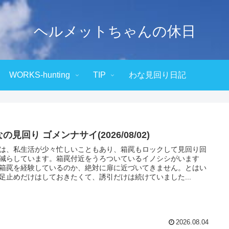
ヘルメットちゃんの休日
WORKS-hunting
TIP
わな見回り日記
の見回り ゴメンナサイ(2026/08/02)
は、私生活が少々忙しいこともあり、箱罠もロックして見回り回
減らしています。箱罠付近をうろついているイノシシがいます
箱罠を経験しているのか、絶対に扉に近づいてきません。とはい
足止めだけはしておきたくて、誘引だけは続けていました...
2026.08.04