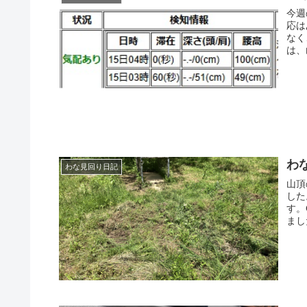
今週
応は
なく
は、
わな
わな見回り日記
山頂
した
す。
まし