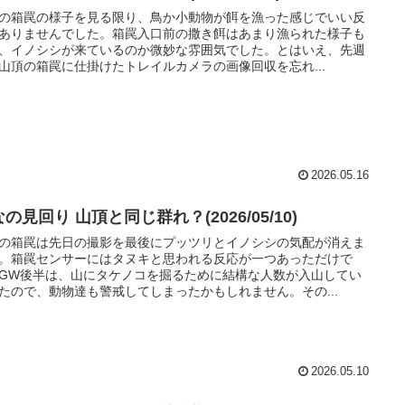
の箱罠の様子を見る限り、鳥か小動物が餌を漁った感じでいい反
ありませんでした。箱罠入口前の撒き餌はあまり漁られた様子も
、イノシシが来ているのか微妙な雰囲気でした。とはいえ、先週
山頂の箱罠に仕掛けたトレイルカメラの画像回収を忘れ...
2026.05.16
の見回り 山頂と同じ群れ？(2026/05/10)
の箱罠は先日の撮影を最後にプッツリとイノシシの気配が消えま
。箱罠センサーにはタヌキと思われる反応が一つあっただけで
GW後半は、山にタケノコを掘るために結構な人数が入山してい
たので、動物達も警戒してしまったかもしれません。その...
2026.05.10