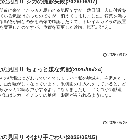
の見回り シカの撮影失敗(2026/06/07)
間前に来ていたシカと思われる気配ですが、数日間、入口付近を
ている気配はあったのですが、消えてしましました。箱罠を漁っ
る動物が何なのかを画像で確認したくて、トレイルカメラの設置
を変更したのですが、位置を変更した途端、気配が消え...
2026.06.08
の見回り ちょっと嫌な気配(2026/05/24)
んの猟場はにぎわっているでしょうか？私の地域も、今週あたり
、山が騒がしくなっています。果樹園の手入れをしていると、ど
らかシカの鳴き声がするようになりましたし、いくつかの獣道、
バにはシカ、イノシシの足跡、形跡がみられるようにな...
2026.05.25
の見回り やはり手ごわい(2026/05/15)