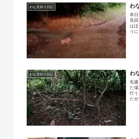
わな
わな見回り日記
本日
見回
はほ
うに
わな
わな見回り日記
先週
た場
行う
たせ