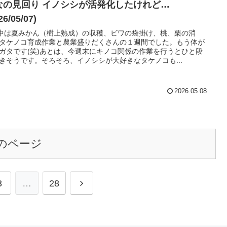
なの見回り イノシシが活発化したけれど…
26/05/07)
中は夏みかん（樹上熟成）の収穫、ビワの袋掛け、桃、栗の消
タケノコ育成作業と農業盛りだくさんの１週間でした。もう体が
ガタです(笑)あとは、今週末にキノコ関係の作業を行うとひと段
きそうです。そろそろ、イノシシが大好きなタケノコも...
2026.05.08
のページ
次
3
…
28
へ