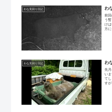
わな
わな見回り日記
前回
う暫
けは
方に
わな
わな見回り日記
先月
いま
てし
すが