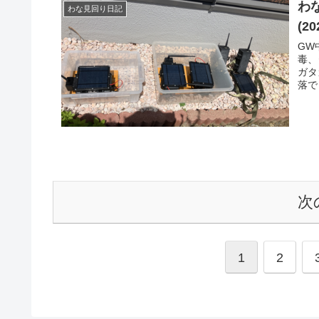
わ
わな見回り日記
(20
GW
毒、
ガタ
落で
次
1
2