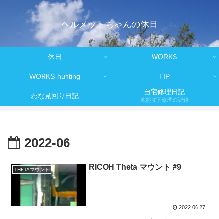
ヘルメットちゃんの休日
休日
WORKS
WORKS-hunting
TIP
自宅修理日記
わな見回り日記
地盤沈下修理の記録
2022-06
RICOH Theta マウント #9
THETAマウント
2022.06.27