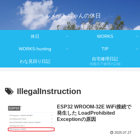
ヘルメットちゃんの休日
休日
WORKS
WORKS-hunting
TIP
自宅修理日記
わな見回り日記
地盤沈下修理の記録
IllegalInstruction
ESP32 WROOM-32E WiFi接続で
ESP32
発生した LoadProhibited
Exceptionの原因
2025.07.27