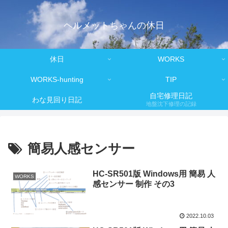
ヘルメットちゃんの休日
休日
WORKS
WORKS-hunting
TIP
自宅修理日記
わな見回り日記
地盤沈下修理の記録
簡易人感センサー
HC-SR501版 Windows用 簡易 人
WORKS
感センサー 制作 その3
2022.10.03