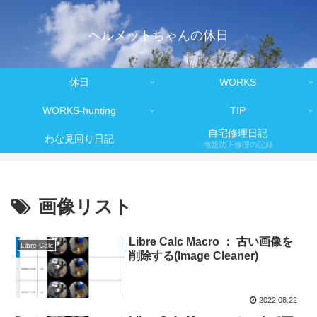
ヘルメットちゃんの休日
休日
WORKS
WORKS-hunting
TIP
自宅修理日記
わな見回り日記
地盤沈下修理の記録
画像リスト
Libre Calc Macro ： 古い画像を
Libre Calc
削除する(Image Cleaner)
2022.08.22