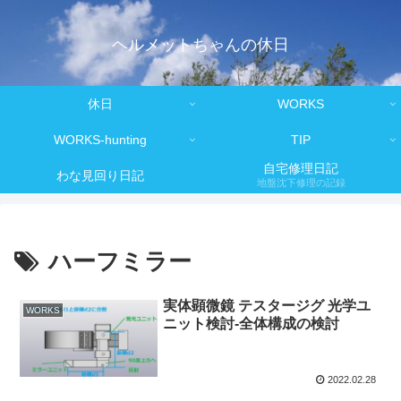
ヘルメットちゃんの休日
休日
WORKS
WORKS-hunting
TIP
自宅修理日記
わな見回り日記
地盤沈下修理の記録
ハーフミラー
実体顕微鏡 テスタージグ 光学ユ
WORKS
ニット検討-全体構成の検討
2022.02.28