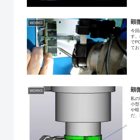
顕微
WORKS
今回
す。
でP
てお
顕微
WORKS
私の
小型
や暗
だ、