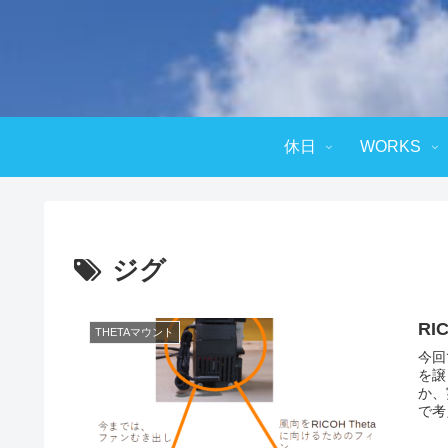
休日
WORKS
ジグ
RI
THETAマウント
今回
を譲
か、
で考