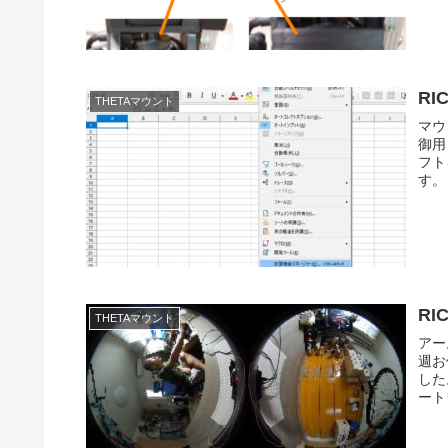
RI
THETAマウント
マウ
御用
フト
す。
RI
THETAマウント
アー
週お
した
ート