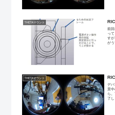
RI
THETAマウント
前回
って
すが
がう
RI
THETAマウント
デバ
景中
ら。
了し