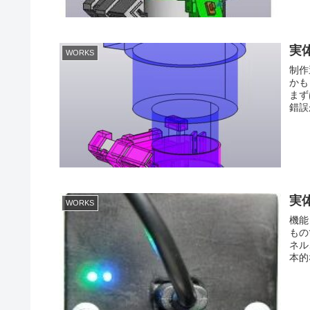
実
WORKS
制作
かも
まず
錯誤
実
WORKS
機能
もの
ネル
本的