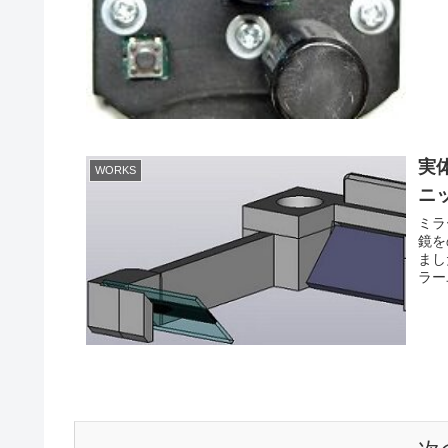
実
WORKS
ニ
ミラ
鏡を
まし
ラー