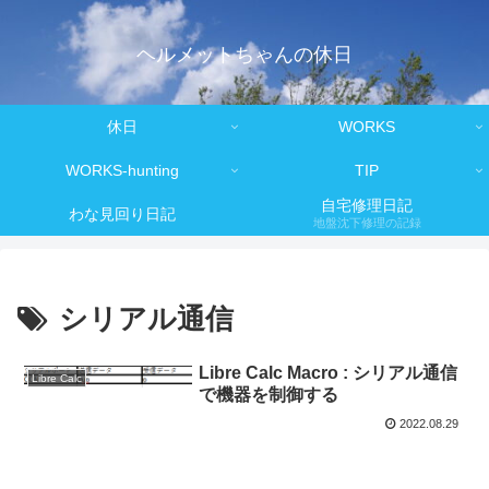
ヘルメットちゃんの休日
休日
WORKS
WORKS-hunting
TIP
自宅修理日記
わな見回り日記
地盤沈下修理の記録
シリアル通信
Libre Calc Macro : シリアル通信
Libre Calc
で機器を制御する
2022.08.29