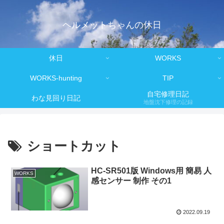
ヘルメットちゃんの休日
休日
WORKS
WORKS-hunting
TIP
自宅修理日記
わな見回り日記
地盤沈下修理の記録
ショートカット
HC-SR501版 Windows用 簡易 人
WORKS
感センサー 制作 その1
2022.09.19