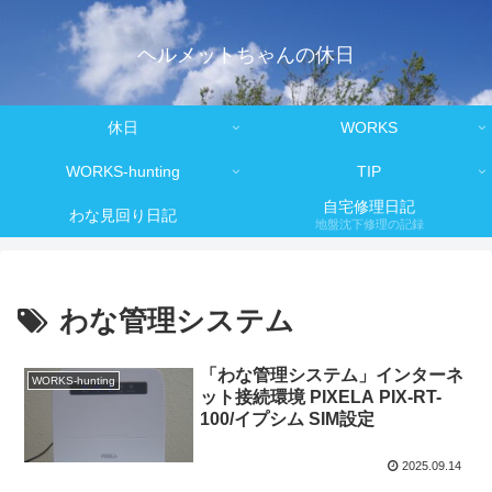
ヘルメットちゃんの休日
休日
WORKS
WORKS-hunting
TIP
自宅修理日記
わな見回り日記
地盤沈下修理の記録
わな管理システム
「わな管理システム」インターネ
WORKS-hunting
ット接続環境 PIXELA PIX-RT-
100/イプシム SIM設定
2025.09.14