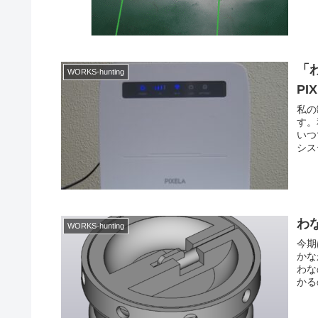
「
WORKS-hunting
PI
私の
す。
いつ
シス
わ
WORKS-hunting
今期
かな
わな
かる