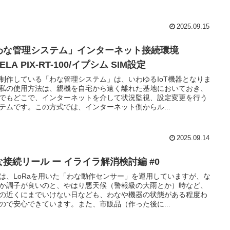
2025.09.15
わな管理システム」インターネット接続環境
XELA PIX-RT-100/イプシム SIM設定
制作している「わな管理システム」は、いわゆるIoT機器となりま
私の使用方法は、親機を自宅から遠く離れた基地においておき、
でもどこで、インターネットを介して状況監視、設定変更を行う
テムです。この方式では、インターネット側からル...
2025.09.14
な接続リール ー イライラ解消検討編 #0
は、LoRaを用いた「わな動作センサー」を運用していますが、な
か調子が良いのと、やはり悪天候（警報級の大雨とか）時など、
の近くにまでいけない日なども、わなや機器の状態がある程度わ
ので安心できています。また、市販品（作った後に...