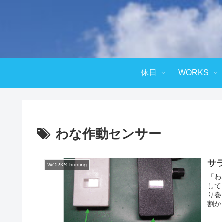
休日
WORKS
わな作動センサー
サ
WORKS-hunting
「わ
して
り巻
割か