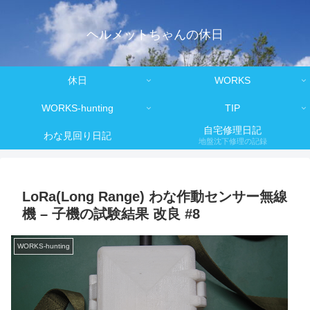
ヘルメットちゃんの休日
休日
WORKS
WORKS-hunting
TIP
自宅修理日記
わな見回り日記
地盤沈下修理の記録
LoRa(Long Range) わな作動センサー無線
機 – 子機の試験結果 改良 #8
WORKS-hunting