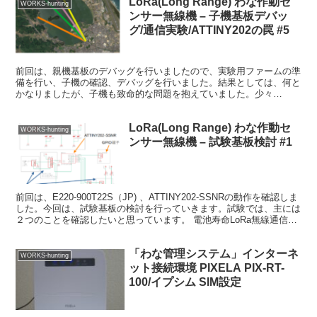
LoRa(Long Range) わな作動セ
WORKS-hunting
ンサー無線機 – 子機基板デバッ
グ/通信実験/ATTINY202の罠 #5
前回は、親機基板のデバッグを行いましたので、実験用ファームの準
備を行い、子機の確認、デバッグを行いました。結果としては、何と
かなりましたが、子機も致命的な問題を抱えていました。少々
ATTINY202の使い方をいい加減に理解していたことによる...
LoRa(Long Range) わな作動セ
WORKS-hunting
ンサー無線機 – 試験基板検討 #1
前回は、E220-900T22S（JP) 、ATTINY202-SSNRの動作を確認しま
した。今回は、試験基板の検討を行っていきます。試験では、主には
２つのことを確認したいと思っています。 電池寿命LoRa無線通信
は、屋外で使用したいと考え...
「わな管理システム」インターネ
WORKS-hunting
ット接続環境 PIXELA PIX-RT-
100/イプシム SIM設定