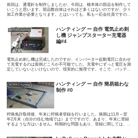
前回は、通電針を制作しましたが、今回は、槍本体の部品を制作して
いこうと思います。部品数自体はそれほど多くはないのですが、少々
加工作業が必要となります。とはいっても、私も一応会社員ですので
夜なべの毎日となりました。 ■ 部品一覧 結構部品があ...
ハンティング ー 自作 電気止め刺
WORKS-hunting
し機 ジャンプスターター充電器
編#4
電気止め刺し機は完成したのですが、インバーター起動電圧に合わせ
て充電するのは面倒どころか不可能でした。充電中にずっと電圧を測
定していないといけないので、現実的に無理です。そこで、バッテリ
ー充電制御装モジュールを使って簡単な充電制御装置をつく...
ハンティング ー 自作 簡易箱わな
WORKS-hunting
制作 #0
狩猟免許取得後、年末に狩猟者登録を行いました。猟期は11月～翌
年2月末（自分の住む地域では）までですので、あまり、年末に登録
するような方はいません。時期的な問題もあり、登録に関しては、
色々な方にお世話になりました。ただ、狩猟者登録しただけで...