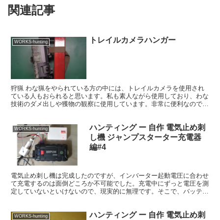
関連記事
トレイルカメラハンガー
WORKS-hunting
狩猟 わな猟をやられている方の中には、トレイルカメラを使用され
ている人もおられると思います。私も素人ながら使用しており、わな
技術のダメ出しや獲物の観察に使用しています。非常に便利なのです
が、少々設置する際には困りごともあります。私だけなのか...
ハンティング ー 自作 電気止め刺
WORKS-hunting
し機 ジャンプスターター充電器
編#4
電気止め刺し機は完成したのですが、インバーター起動電圧に合わせ
て充電するのは面倒どころか不可能でした。充電中にずっと電圧を測
定していないといけないので、現実的に無理です。そこで、バッテリ
ー充電制御装モジュールを使って簡単な充電制御装置をつく...
ハンティング ー 自作 電気止め刺
WORKS-hunting