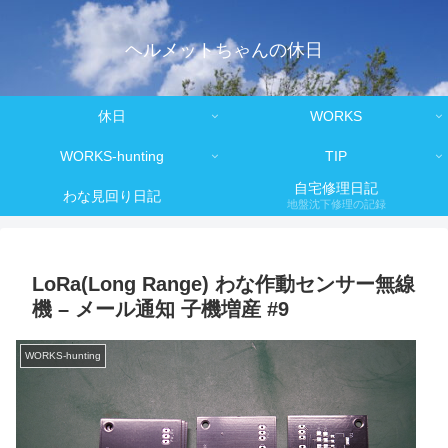
ヘルメットちゃんの休日
休日
WORKS
WORKS-hunting
TIP
自宅修理日記
わな見回り日記
地盤沈下修理の記録
LoRa(Long Range) わな作動センサー無線
機 – メール通知 子機増産 #9
WORKS-hunting