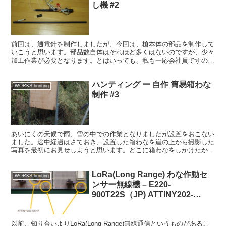
し機 #2
前回は、通電針を制作しましたが、今回は、槍本体の部品を制作して
いこうと思います。部品数自体はそれほど多くはないのですが、少々
加工作業が必要となります。とはいっても、私も一応会社員ですので
夜なべの毎日となりました。 ■ 部品一覧 結構部品があ...
ハンティング ー 自作 簡易箱わな
WORKS-hunting
制作 #3
あいにくの天候で雨、雪の中での作業となりましたが設置をおこない
ました。途中経過はさておき、設置した箱わなを崖の上から撮影した
写真を最初にお見せしようと思います。どこに箱わなをしかけたかわ
かるでしょうか？ ゲートが派手なのでばれていると思いま...
LoRa(Long Range) わな作動セ
WORKS-hunting
ンサー無線機 – E220-
900T22S（JP) ATTINY202-
SSNR 接続編 #0
以前、知り合いよりLoRa(Long Range)無線通信というものがあるこ