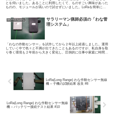
とを伺いました。あることに利用したくて、ものすごい興味があった
ものの、モジュールが高いので試せずにいました。LoRaを簡単に説
明すると、低消費電力でありながら、通信...
サラリーマン猟師必須の「わな管
WORKS-hunting
理システム」
「わなの作動センサー」を試作してから２年以上経過しました。運用
していく中で色々と不満が出てきたこともあるのですが、私自身を取
り巻く環境も２年前から大きく変化し、圧倒的に仕事や家庭に時間を
割かざるを得ない状況となっています。さらに、２年前はく...
LoRa(Long Range) わな作動センサー無線
機 – 子機の試験結果 改良 #8
LoRa(Long Range) わな作動センサー無線
機 – バッテリー接続テスト結果 #10