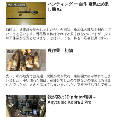
ハンティング ー 自作 電気止め刺
WORKS-hunting
し機 #2
前回は、通電針を制作しましたが、今回は、槍本体の部品を制作して
いこうと思います。部品数自体はそれほど多くはないのですが、少々
加工作業が必要となります。とはいっても、私も一応会社員ですので
夜なべの毎日となりました。 ■ 部品一覧 結構部品があ...
農作業 – 初物
休日
先日、私の地方では先週、大風が吹き荒れ、果樹園の柵が壊れてしま
いました。幸い壊れた柵は、崖部分でしたので獣などの侵入はありま
せんでしたが、大きく壊れてしまいまいした。支柱を打ち直して柵を
修理しました。 ■ 柵の修理 すでに、うちの父が壊れた...
我が家の3D printer環境 –
休日
Anycubic Kobra 2 Pro