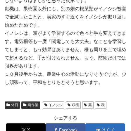
しないよりはましかと思った次第です。
動機は、果樹園以外にも、別の畑の根菜類がイノシシ被害
で全滅したことと、実家のすぐ近くをイノシシが掘り返し
始めたためです。
イノシシは、頭がよく学習するので色々と手を変えてきま
す。電気柵等も一度「関電しても大丈夫」なことを学習し
てしまうと、もう効果はありません。柵も周りを土で埋め
て超えるなど、手が付けられません。もう、防衛だけでは
限界があります。
１０月後半からは、農業中心の活動になりそうですが、少
し頑張って、平和をとりもどそうと思います。
休日
農作業
イノシシ
収穫
栗
秋
シェアする
X
Facebook
はてブ