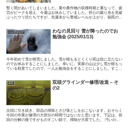
暫く間があいてしまいました。栗や農作物の収穫時期と重なって、疲
労がピークを迎え、今週はお休みしていました。肝心の蹴り糸を見破
ぶったウリ坊たちですが、先週末から警戒レベルが上がり、箱罠の中
に絶対入ってこなくなりました。 このような感じで、箱罠...
わなの見回り 雪が降ったのでお
ハンティング
勉強会 (2025/01/13)
今年初めて雪が積雪しました。雪が積もるとくくり罠は役に立たない
のでお休みすることにしました。幸いに、実家の山は少し雪が積もっ
ている程度でしたので、一人お勉強会をすることにしました。すこし
長くなりますが、私自身の記録も兼ねていますので、ご容赦...
双頭グラインダー修理/改造 – そ
休日
の2
次回に引き続き、部品の掃除とさび落としをおこないます。おそらく
今回の作業が修理の大部分の時間ではないかと思います。下記は、前
回の分解の後ですがものすごい錆で、掃除が大変でした。 汚いの
で、小さく さび落としは、あまりに錆がひどいので、まずは...