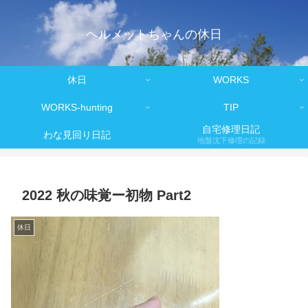
ヘルメットちゃんの休日
休日
WORKS
WORKS-hunting
TIP
自宅修理日記
わな見回り日記
地盤沈下修理の記録
2022 秋の味覚ー初物 Part2
休日