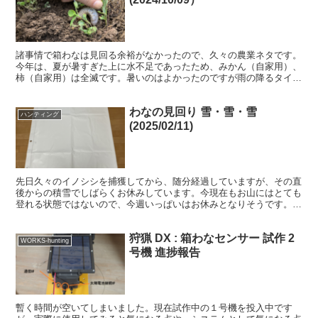
諸事情で箱わなは見回る余裕がなかったので、久々の農業ネタです。
今年は、夏が暑すぎた上に水不足であったため、みかん（自家用）、
柿（自家用）は全滅です。暑いのはよかったのですが雨の降るタイミ
ングが遅く、大半の実が割れてしまいました。今年のような...
わなの見回り 雪・雪・雪
ハンティング
(2025/02/11)
先日久々のイノシシを捕獲してから、随分経過していますが、その直
後からの積雪でしばらくお休みしています。今現在もお山にはとても
登れる状態ではないので、今週いっぱいはお休みとなりそうです。箱
罠は、積雪直前にトリガーをかけずに誘引だけしておきまし...
狩猟 DX : 箱わなセンサー 試作 2
WORKS-hunting
号機 進捗報告
暫く時間が空いてしまいました。現在試作中の１号機を投入中です