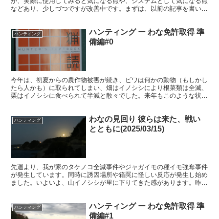
が、実際に使用してみると気になる点や、システムとして気になる点
などあり、少しづつですが改善中です。まずは、以前の記事を書いた
時点で困っていた「ねじれ負荷軽減」「衝撃軽減」用のコンパ...
ハンティング ー わな免許取得 準
ハンティング
備編#0
今年は、初夏からの農作物被害が続き、ビワは何かの動物（もしかし
たら人かも）に取られてしまい、畑はイノシシにより根菜類は全滅、
栗はイノシシに食べられて半減と散々でした。来年もこのような状況
が続くと精神的なダメージが大きく、耕作意欲もなくなって...
わなの見回り 彼らは来た、戦い
ハンティング
とともに(2025/03/15)
先週より、我が家のタケノコ全滅事件やジャガイモの種イモ強奪事件
が発生しています。同時に誘因場所や箱罠に怪しい反応が発生し始め
ました。いよいよ、山イノシシが里に下りてきた感があります。昨日
は、週末の狩りに備えて夕方からお山へGo。時間は限られ...
ハンティング ー わな免許取得 準
ハンティング
備編#1