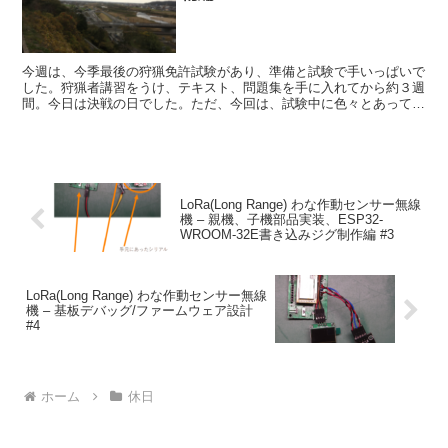
今週は、今季最後の狩猟免許試験があり、準備と試験で手いっぱいで
した。狩猟者講習をうけ、テキスト、問題集を手に入れてから約３週
間。今日は決戦の日でした。ただ、今回は、試験中に色々とあって、
なんかとても疲れてしまったので、とりあえず状況報告だけ...
LoRa(Long Range) わな作動センサー無線
機 – 親機、子機部品実装、ESP32-
WROOM-32E書き込みジグ制作編 #3
LoRa(Long Range) わな作動センサー無線
機 – 基板デバッグ/ファームウェア設計
#4
ホーム
休日