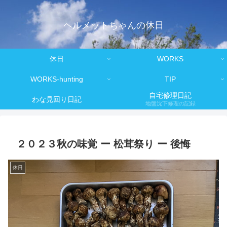
ヘルメットちゃんの休日
休日
WORKS
WORKS-hunting
TIP
自宅修理日記
わな見回り日記
地盤沈下修理の記録
２０２３秋の味覚 ー 松茸祭り ー 後悔
休日