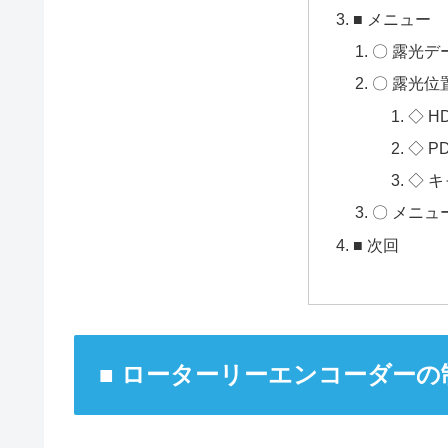
■ メニュー
〇 露光デ
〇 露光位
◇ H
◇ 
◇ 
〇 メニュ
■ 次回
■ ローターリーエンコーダーの