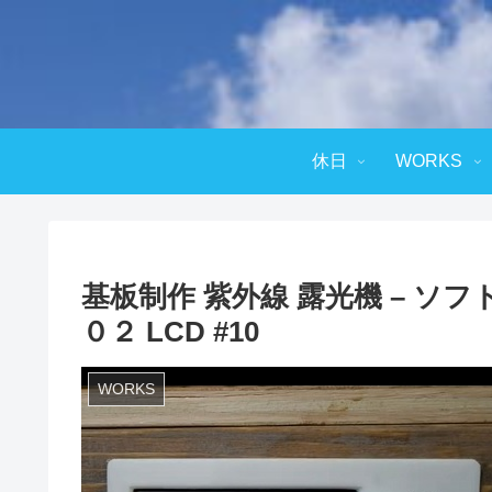
休日
WORKS
基板制作 紫外線 露光機 – ソフ
０２ LCD #10
WORKS