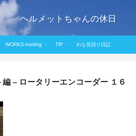
ヘルメットちゃんの休日
WORKS-hunting
TIP
わな見回り日記
ト編 – ロータリーエンコーダー １６