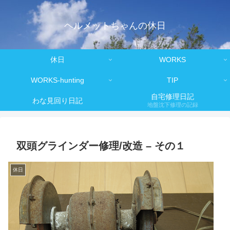
ヘルメットちゃんの休日
休日
WORKS
WORKS-hunting
TIP
自宅修理日記
わな見回り日記
地盤沈下修理の記録
双頭グラインダー修理/改造 – その１
休日