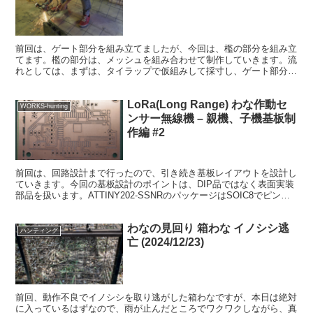
前回は、ゲート部分を組み立てましたが、今回は、檻の部分を組み立
てます。檻の部分は、メッシュを組み合わせて制作していきます。流
れとしては、まずは、タイラップで仮組みして採寸し、ゲート部分と
合致するところから始めます。その後、しばし仮組した檻を...
LoRa(Long Range) わな作動セ
WORKS-hunting
ンサー無線機 – 親機、子機基板制
作編 #2
前回は、回路設計まで行ったので、引き続き基板レイアウトを設計し
ていきます。今回の基板設計のポイントは、DIP品ではなく表面実装
部品を扱います。ATTINY202-SSNRのパッケージはSOIC8でピンピ
ッチ1.27mm、ランド幅0.5mm程...
わなの見回り 箱わな イノシシ逃
ハンティング
亡 (2024/12/23)
前回、動作不良でイノシシを取り逃がした箱わなですが、本日は絶対
に入っているはずなので、雨が止んだところでワクワクしながら、真