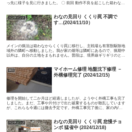
っ先に様子を見に行きました。 〇 前回 動作不良を起こした箱わな
狙い通りに、しっかりと扉は閉まっていました。現場の...
わなの見回り くくり罠 不調で
ハンティング
す…(2024/11/10）
メインの猟法は箱わなからくくり罠に移行し、主戦場も有害獣駆除地
域外の隣町へ移動しました。我が家の畑等は隣町にあるので、猟期中
以外は、自分の土地をまもれません。普段は、境界線ギリギリのとこ
ろでイノシシと格闘しています。猟期中は、普段守れない竹...
マイホーム修理 地盤沈下修理 －
休日
外構修理完了 (2024/12/15)
修理を開始して二か月ほど経過しましたが、ようやく外構工事も完了
しました。まだ、工事や片付けで出た破棄するものが散乱しています
が、これらも今週には撤去予定です。外構工事完了後に、家の内/外
のレベル再測定、床を支える束の再調整などを実施しました...
わなの見回り くくり罠 怠慢チョ
ハンティング
ンボ 猛省中 (2024/12/18)