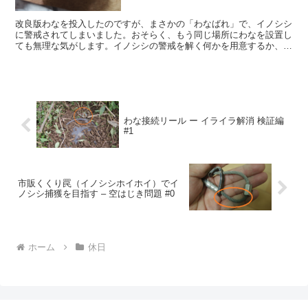
改良版わなを投入したのですが、まさかの「わなばれ」で、イノシシ
に警戒されてしまいました。おそらく、もう同じ場所にわなを設置し
ても無理な気がします。イノシシの警戒を解く何かを用意するか、わ
なの移動をするしかないと思いますが、こちらは別途考えよ...
わな接続リール ー イライラ解消 検証編
#1
市販くくり罠（イノシシホイホイ）でイ
ノシシ捕獲を目指す – 空はじき問題 #0
ホーム
休日