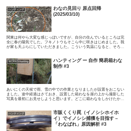
わなの見回り 原点回帰
ハンティング
(2025/03/10)
関東は何やら大変な感じっぽいですが、自分の住んでいるところは完
全に春の陽気でした。フキノトウもそこら中に咲きはじめました。我
が家も天ぷらにしていただきました。こういう気温になると、そろそ
ろタケノコシーズンです。まずは、有害獣駆除時期にくくり...
ハンティング ー 自作 簡易箱わな
WORKS-hunting
制作 #3
あいにくの天候で雨、雪の中での作業となりましたが設置をおこない
ました。途中経過はさておき、設置した箱わなを崖の上から撮影した
写真を最初にお見せしようと思います。どこに箱わなをしかけたかわ
かるでしょうか？ ゲートが派手なのでばれていると思いま...
市販くくり罠（イノシシホイホ
ハンティング
イ）でイノシシ捕獲を目指す –
「わなばれ」原因解析 #3