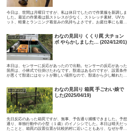
今日は、世間は月曜日ですが、私は休日でしたので作業服を新調しま
した。最近の作業着は肌ストレスが少なく、ストレッチ素材、UVカ
ット、軽量とランニング着並みの気持ちよさです。お庭仕事にも最適
だと思います。今まで、農作業はジーンズと長袖Tシャツで...
わなの見回り くくり罠 大チョン
ハンティング
ボ やらかしました… (2024/12/01)
本日は、センサーに反応があったので出動。センサーの反応があった
箇所は、小林式で仕掛けたわなです。獣道はあるのですが、設置条件
が悪くて獣道にはセットが難しい場所なので、獣道から少し離れた場
所に小林式でわなを設置して試していました。残念ながら、...
わなの見回り 箱罠 手ごわい娘で
ハンティング
した(2025/04/19)
先日反応のあった箱罠ですが、無事、予告通り捕獲できました。予想
通り、単独行動中の小型（１歳）のイノシシでした。本日は晴天だっ
たことと、箱罠の設置位置が比較的村に近いこともあり、なぜか早朝
(AM 7:00)から見物人が集まっていました。イノシ...