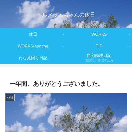
ヘルメットちゃんの休日
休日
WORKS
WORKS-hunting
TIP
自宅修理日記
わな見回り日記
地盤沈下修理の記録
一年間、ありがとうございました。
休日