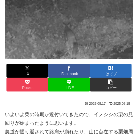
X
Facebook
はてブ
Pocket
LINE
コピー
2025.08.17
2025.08.18
いよいよ栗の時期が近付いてきたので、イノシシの栗の見
回りが始まったように思います。
農道が掘り返されて路肩が崩れたり、山に点在する栗畑周