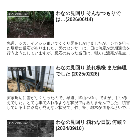
わなの見回り そんなつもりで
わな見回り日記
は…(2026/06/14)
先週、シカ、イノシシ狙いでくくり罠をしかけましたが、シカを狙っ
た場所に反応がありました。罠のセンサーは、日に何度か定期通信を
行うようにしていますが、反応のあった当日は、朝方に濃霧が発生し
たせいか、この付近のいくつかのセンサーと通信できていま...
わなの見回り 荒れ模様 まだ無理
ハンティング
でした (2025/02/26)
実家周辺に雪がなくなったので、早速、御山へGo。ですが、甘い考
えでした。とても車で入れるような状況ではありませんでした。積雪
している上に路肩が見えない状況で、竹、笹、雑木が道をふさいでい
るので、かなりヤバい状況。下手に車で入ると立往生や路肩...
わなの見回り 箱わな日記 何頭？
わな見回り日記
(2024/09/10）