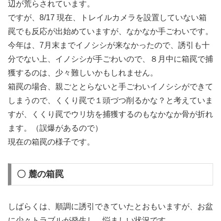
辺が荒らされています。
ですが、8/17 現在、トレイルカメラを設置していない箱
罠でも反応が出始めていますが、なかなか手ごわいです。
今年は、7月末までイノシシが来なかったので、誘引も十
分でない上、イノシシが手ごわいので、８月中に箱罠で捕
獲するのは、少々難しいかもしれません。
箱罠の場合、親ごととらないと手ごわいイノシシができて
しまうので、くくり罠で１頭づつ削るかな？と考えていま
すが、くくり罠でウリ坊を捕獲するのもなかなか骨が折れ
ます。（誤爆があるので）
現在の箱罠の様子です。
〇 麓の箱罠
しばらくは、順調に誘引できていたとおもいますが、お盆
に少々トラブルが発生し、悩ましい状況です。