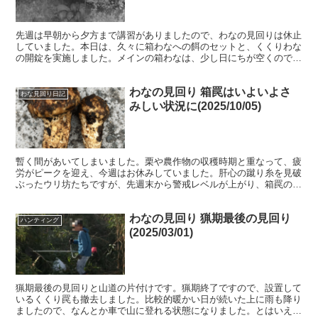
先週は早朝から夕方まで講習がありましたので、わなの見回りは休止
していました。本日は、久々に箱わなへの餌のセットと、くくりわな
の開錠を実施しました。メインの箱わなは、少し日にちが空くので、
講習前にヌカを大目に誘因していました。トリガーを切られ...
わなの見回り 箱罠はいよいよさ
わな見回り日記
みしい状況に(2025/10/05)
暫く間があいてしまいました。栗や農作物の収穫時期と重なって、疲
労がピークを迎え、今週はお休みしていました。肝心の蹴り糸を見破
ぶったウリ坊たちですが、先週末から警戒レベルが上がり、箱罠の中
に絶対入ってこなくなりました。 このような感じで、箱罠...
わなの見回り 猟期最後の見回り
ハンティング
(2025/03/01)
猟期最後の見回りと山道の片付けです。猟期終了ですので、設置して
いるくくり罠も撤去しました。比較的暖かい日が続いた上に雨も降り
ましたので、なんとか車で山に登れる状態になりました。とはいえ、