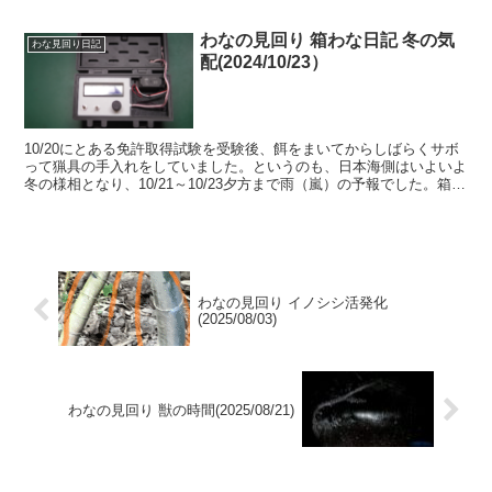
道はひどく荒れており、朝10時に片付け作業を開始して開...
わなの見回り 箱わな日記 冬の気
わな見回り日記
配(2024/10/23）
10/20にとある免許取得試験を受験後、餌をまいてからしばらくサボ
って猟具の手入れをしていました。というのも、日本海側はいよいよ
冬の様相となり、10/21～10/23夕方まで雨（嵐）の予報でした。箱わ
なの場合、雨の日に餌をまいても溶けてなく...
わなの見回り イノシシ活発化
(2025/08/03)
わなの見回り 獣の時間(2025/08/21)