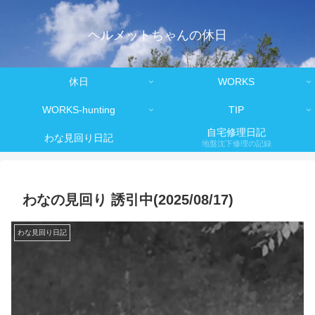
ヘルメットちゃんの休日
休日
WORKS
WORKS-hunting
TIP
自宅修理日記
わな見回り日記
地盤沈下修理の記録
わなの見回り 誘引中(2025/08/17)
わな見回り日記