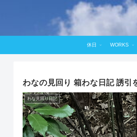
休日
WORKS
わなの見回り 箱わな日記 誘引を阻
わな見回り日記