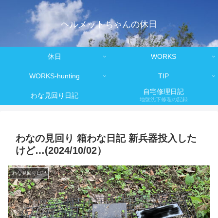
ヘルメットちゃんの休日
休日
WORKS
WORKS-hunting
TIP
自宅修理日記
わな見回り日記
地盤沈下修理の記録
わなの見回り 箱わな日記 新兵器投入した
けど…(2024/10/02）
わな見回り日記