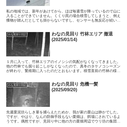
私の地域では、新年があけてから、ほぼ毎週雪が降っているので山に
入ることができていません。くくり罠の場合積雪してしまうと、例え
獲物が踏んだとしても掛からないですし、センサーも無反応が続いて
います。ここ１ヶ月の間に山に入ったのは、わずか２回程で...
わなの見回り 竹林エリア 撤退
わな見回り日記
(2025/01/14)
１月に入って、竹林エリアのイノシシの気配がなくなってきました。
他の竹林でも掘り起こしがなくなったので、真冬のタケノコシーズン
が終わり、繁殖期に入ったのだとおもいます。積雪直前の竹林の様子
をチェックしてみたのですが、さみしい感じでした。１２月...
わなの見回り 危機一髪
わな見回り日記
(2025/09/20)
先週栗泥坊らしき輩を捕らえたためか、我が家の栗山は静かでした。
ですが、やはり、なんの防御手段もない栗畑は、餌場にされているよ
うです。偶然ですが、見回り中に他の方の栗畑周辺でウリ坊の集団が
走り回っているのを発見しました。現場は、栗の木、柿の木...