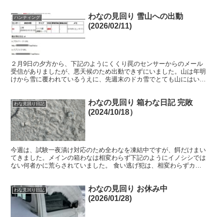
わなの見回り 雪山への出動
ハンティング
(2026/02/11)
２月9日の夕方から、下記のようにくくり罠のセンサーからのメール
受信がありましたが、悪天候のため出動できずにいました。山は年明
けから雪に覆われているうえに、先週末のドカ雪でとても山にはいれ
るような状況ではありません。反応のあった場所は、雨や陽...
わなの見回り 箱わな日記 完敗
わな見回り日記
(2024/10/18）
今週は、試験一夜漬け対応のため全わなを凍結中ですが、餌だけまい
てきました。メインの箱わなは相変わらず下記のようにイノシシでは
ない何者かに荒らされていました。 食い逃げ犯は、相変わらずカメ
ラにも捕らえられないので不明ですが、手がかりがありまし...
わなの見回り お休み中
わな見回り日記
(2026/01/28)