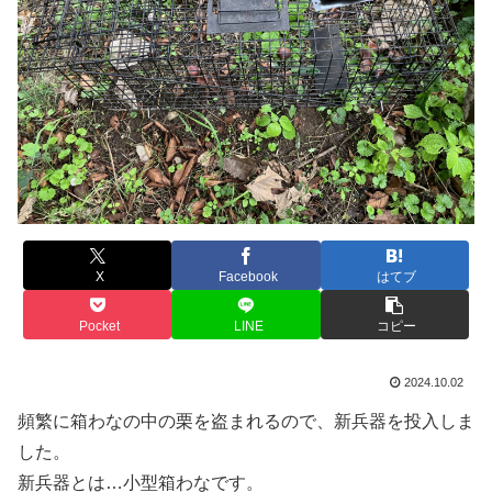
X
Facebook
はてブ
Pocket
LINE
コピー
2024.10.02
頻繁に箱わなの中の栗を盗まれるので、新兵器を投入しま
した。
新兵器とは…小型箱わなです。