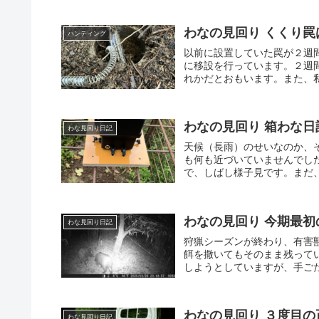
わなの見回り くくり罠は空
ハンティング
以前に設置していた罠が２週
に移設を行っています。２週
れかだとおもいます。また、私
わなの見回り 箱わな日記 
わな見回り日記
天候（長雨）のせいなのか、
も何も近づいていませんでし
で、しばし様子見です。まだ、
わなの見回り 今期最初のお客
わな見回り日記
狩猟シーズンが終わり、有害
餌を撒いてもそのまま残って
しようとしていますが、手ごた
わなの見回り ３度目の正直(
わな見回り日記