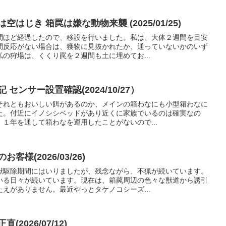
はじき 箱罠は嫌な動物来襲 (2025/01/25)
間ほど経過したので、移設を行いました。私は、大体２週間を目安
間反応がない場合は、獲物に見抜かれたか、通っていないかのいず
の狩場は、くくり罠を２週間も土に埋めてお...
センサー設置確認(2024/10/27）
それともおいしい餌があるのか、メインの箱わなにも小型箱わなに
た。付近にイノシシベッドがあり近くに家族でいるのは確実なの
１年を通して箱わなを運用したことがないので...
様(2026/03/26)
獣駆除期間にはいりましたが、残念ながら、不猟が続いています。
いる日々が続いています。現在は、箱罠周辺の色々な獣道から誘引
えがありません。最近やっとタケノコシーズ...
2026/07/12)