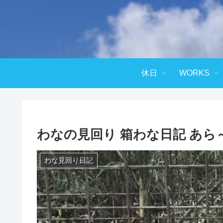
休日
WORKS
わなの見回り 箱わな日記 あら～痛い
わな見回り日記