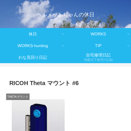
ヘルメットちゃんの休日
休日
WORKS
WORKS-hunting
TIP
自宅修理日記
わな見回り日記
地盤沈下修理の記録
RICOH Theta マウント #6
THETAマウント