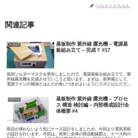
ヘルメットちゃん
関連記事
基板制作 紫外線 露光機 – 電源基
WORKS
板組み立て – 完成？ #17
前回ソルダーマスクを塗布しましたので、電源基板を組み立てて、紫
外線露光機を完成させていこうと思います。まずは、前準備として、
電源ラインの補強とはんだの食いつきがよいようにスズとはんだでコ
ーティングしました。 加工結果 少々ソルダーマスクのム...
基板制作 紫外線 露光機 – プロセ
WORKS
ス 構造 検討編 – 内部構成設計/全
体概要 #4
部品が壊れないよう先にケース設計をしましたが、今回より電気系統
の設計を行います。今回は、簡単に全体の部品配線図と、ケース内の