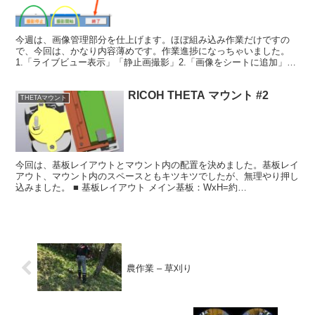
今週は、画像管理部分を仕上げます。ほぼ組み込み作業だけですの
で、今回は、かなり内容薄めです。作業進捗になっちゃいました。
1.「ライブビュー表示」「静止画撮影」2.「画像をシートに追加」3.
「古い画像の削除」4.「自動OFF」5.「ユーティ...
RICOH THETA マウント #2
THETAマウント
今回は、基板レイアウトとマウント内の配置を決めました。基板レイ
アウト、マウント内のスペースともキツキツでしたが、無理やり押し
込みました。 ■ 基板レイアウト メイン基板：WxH=約
30mmx48mm、スイッチ基板：WxH=約25mmx48m...
農作業 – 草刈り