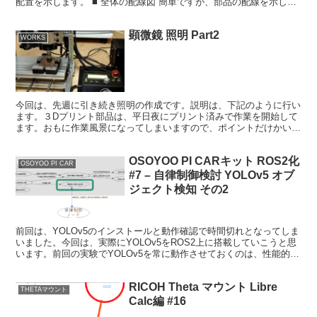
配置を示します。 ■ 全体の配線図 簡単ですが、部品の配線を示しま
す。大本の電源は、「電源SW基板」に12V DCを...
顕微鏡 照明 Part2
WORKS
今回は、先週に引き続き照明の作成です。説明は、下記のように行い
ます。３Dプリント部品は、平日夜にプリント済みで作業を開始して
ます。おもに作業風景になってしまいますので、ポイントだけかいつ
まんで説明させていただきます。意外に量がおおかったので...
OSOYOO PI CARキット ROS2化
OSOYOO PI CAR
#7 – 自律制御検討 YOLOv5 オブ
ジェクト検知 その2
前回は、YOLOv5のインストールと動作確認で時間切れとなってしま
いました。今回は、実際にYOLOv5をROS2上に搭載していこうと思
います。前回の実験でYOLOv5を常に動作させておくのは、性能的に
無理がありそうですし、常に検知させる必要...
RICOH Theta マウント Libre
THETAマウント
Calc編 #16