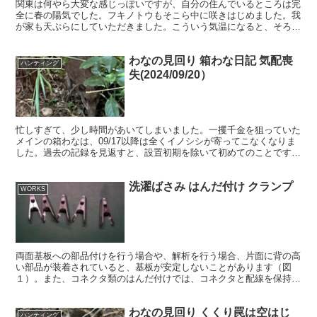
関東は何やら大変な感じっぽいですが、自分の住んでいるところは完
全に春の陽気でした。フキノトウもそこら中に咲きはじめました。我
が家も天ぷらにしていただきました。こういう気温になると、そろそ
ろタケノコシーズンです。まずは、有害獣駆除時期にくくり...
わなの見回り 箱わな日記 気配喪
ハンティング
失(2024/09/20）
忙しすぎて、少し時間があいてしまいました。一攫千金を狙っていた
メインの箱わなは、09/17以降は全くイノシシが寄ってこなくなりま
した。過去の記録を見返すと、設置初期を除いて初めてのことです。
09/17に何があったのか思い返すと、メインの箱わ...
洗濯ばさみ はんだ付け クランプ
WORKS
両面基板への部品付けを行う場合や、解析を行う場合、片面に背の高
い部品が装着されていると、基板が安定しないことがあります（図
１）。また、コネクタ類のはんだ付けでは、コネクタと配線を保持し
てほしい場面があります。こういうときには「はんだ付け ク...
わなの見回り くくり罠は空はじ
ハンティング