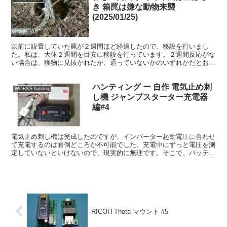
き 箱罠は嫌な動物来襲
(2025/01/25)
以前に設置していた罠が２週間ほど経過したので、移設を行いまし
た。私は、大体２週間を目安に移設を行っています。２週間反応がな
い場合は、獲物に見抜かれたか、通っていないかのいずれかだとおも
います。また、私の狩場は、くくり罠を２週間も土に埋めてお...
ハンティング ー 自作 電気止め刺
WORKS-hunting
し機 ジャンプスターター充電器
編#4
電気止め刺し機は完成したのですが、インバーター起動電圧に合わせ
て充電するのは面倒どころか不可能でした。充電中にずっと電圧を測
定していないといけないので、現実的に無理です。そこで、バッテリ
ー充電制御装モジュールを使って簡単な充電制御装置をつく...
RICOH Theta マウント #5