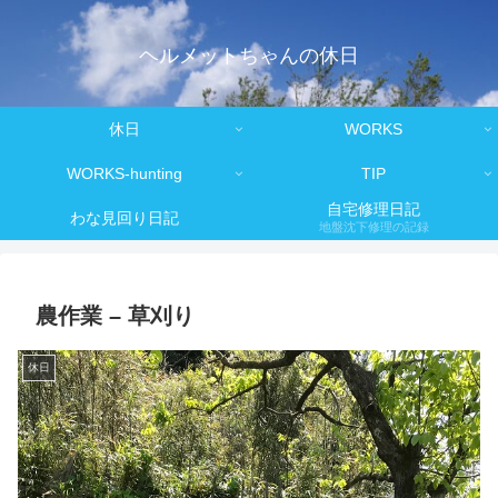
ヘルメットちゃんの休日
休日
WORKS
WORKS-hunting
TIP
自宅修理日記
わな見回り日記
地盤沈下修理の記録
農作業 – 草刈り
休日