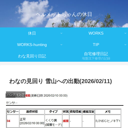
ヘルメットちゃんの休日
休日
WORKS
WORKS-hunting
TIP
自宅修理日記
わな見回り日記
地盤沈下修理の記録
わなの見回り 雪山への出動(2026/02/11)
ハンティング