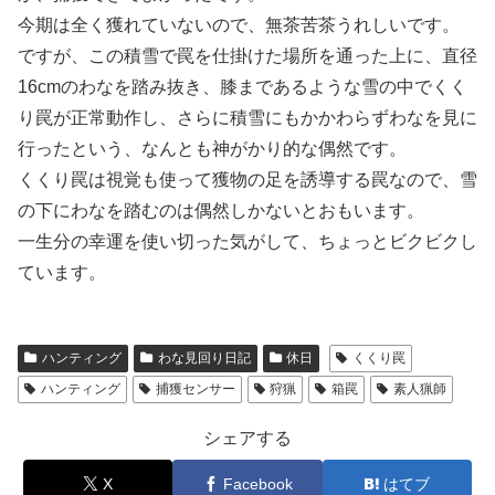
今期は全く獲れていないので、無茶苦茶うれしいです。
ですが、この積雪で罠を仕掛けた場所を通った上に、直径
16cmのわなを踏み抜き、膝まであるような雪の中でくく
り罠が正常動作し、さらに積雪にもかかわらずわなを見に
行ったという、なんとも神がかり的な偶然です。
くくり罠は視覚も使って獲物の足を誘導する罠なので、雪
の下にわなを踏むのは偶然しかないとおもいます。
一生分の幸運を使い切った気がして、ちょっとビクビクし
ています。
ハンティング
わな見回り日記
休日
くくり罠
ハンティング
捕獲センサー
狩猟
箱罠
素人猟師
シェアする
X
Facebook
はてブ