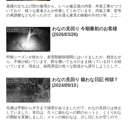
基礎の立ち上げ部の修理から、レベル修正後の内装、外装工事がつづ
いており、様々な業者さんが作業してくれています。内装工事、窓等
の再調整なども行ったので、自分達も家具の移動や片付け等、ここ２
週間くらいは、結構大変でした。私は、多趣味、ガラクタ収...
わなの見回り 今期最初のお客様
わな見回り日記
(2026/03/26)
狩猟シーズンが終わり、有害獣駆除期間にはいりましたが、残念なが
ら、不猟が続いています。餌を撒いてもそのまま残っている日々が続
いています。現在は、箱罠周辺の色々な獣道から誘引しようとしてい
ますが、手ごたえがありません。最近やっとタケノコシーズ...
わなの見回り 箱わな日記 何頭？
わな見回り日記
(2024/09/10）
先週は早朝から夕方まで講習がありましたので、わなの見回りは休止
していました。本日は、久々に箱わなへの餌のセットと、くくりわな
の開錠を実施しました。メインの箱わなは、少し日にちが空くので、
講習前にヌカを大目に誘因していました。トリガーを切られ...