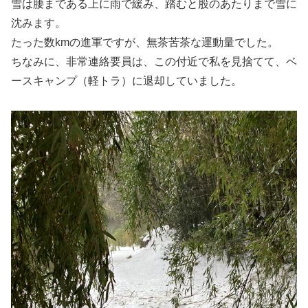
雪は腰まである上に雨で緩み、踏むと股のあたりまで雪に
沈みます。
たった数kmの進軍ですが、無茶苦茶な運動量でした。
ちなみに、非常連絡要員は、この付近で私を見捨てて、ベ
ースキャンプ（軽トラ）に退却していました。