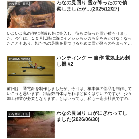
わなの見回り 雪が降ったので偵
わな見回り日記
察しましたが…(2025/12/27)
いよいよ私の住む地域も冬に突入し、待ちに待った雪が積もりまし
た。今年は、１０月以降に急にイノシシもシカも姿をみかけなくなっ
たこともあり、獣たちの足跡を見つけるために雪が降るのをまってい
ました。１２月に入ってから雪がチラチラしていたのですが、...
ハンティング ー 自作 電気止め刺
WORKS-hunting
し機 #2
前回は、通電針を制作しましたが、今回は、槍本体の部品を制作して
いこうと思います。部品数自体はそれほど多くはないのですが、少々
加工作業が必要となります。とはいっても、私も一応会社員ですので
夜なべの毎日となりました。 ■ 部品一覧 結構部品があ...
わなの見回り 山がにぎわってし
わな見回り日記
ました(2026/06/30)