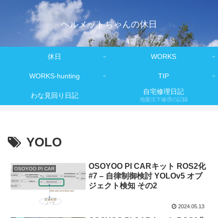
ヘルメットちゃんの休日
休日
WORKS
WORKS-hunting
TIP
自宅修理日記
わな見回り日記
地盤沈下修理の記録
YOLO
OSOYOO PI CARキット ROS2化
OSOYOO PI CAR
#7 – 自律制御検討 YOLOv5 オブ
ジェクト検知 その2
2024.05.13