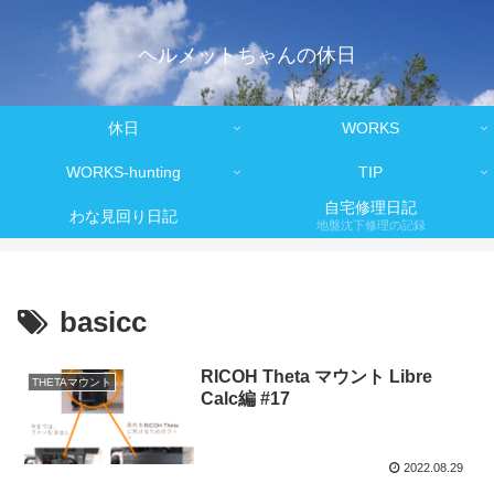
ヘルメットちゃんの休日
休日
WORKS
WORKS-hunting
TIP
自宅修理日記
わな見回り日記
地盤沈下修理の記録
basicc
RICOH Theta マウント Libre
THETAマウント
Calc編 #17
2022.08.29