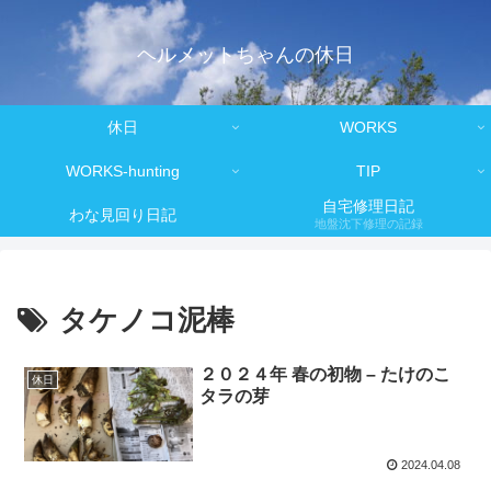
ヘルメットちゃんの休日
休日
WORKS
WORKS-hunting
TIP
自宅修理日記
わな見回り日記
地盤沈下修理の記録
タケノコ泥棒
２０２４年 春の初物 – たけのこ
休日
タラの芽
2024.04.08