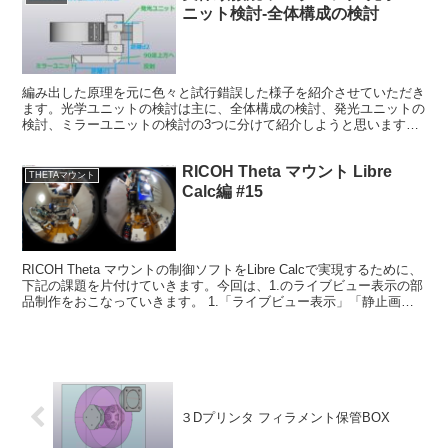
ニット検討-全体構成の検討
編み出した原理を元に色々と試行錯誤した様子を紹介させていただき
ます。光学ユニットの検討は主に、全体構成の検討、発光ユニットの
検討、ミラーユニットの検討の3つに分けて紹介しようと思います。
■ 原理試作 ノートラブルでスムーズに進むわけはない...
RICOH Theta マウント Libre
THETAマウント
Calc編 #15
RICOH Theta マウントの制御ソフトをLibre Calcで実現するために、
下記の課題を片付けていきます。今回は、1.のライブビュー表示の部
品制作をおこなっていきます。 1.「ライブビュー表示」「静止画撮
影」2.「画像をシートに追加...
３Dプリンタ フィラメント保管BOX