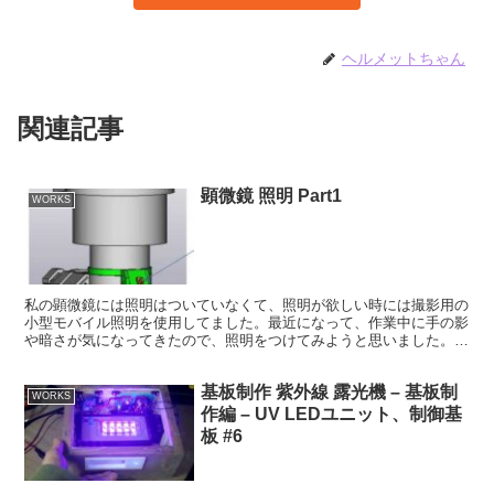
ヘルメットちゃん
関連記事
顕微鏡 照明 Part1
WORKS
私の顕微鏡には照明はついていなくて、照明が欲しい時には撮影用の
小型モバイル照明を使用してました。最近になって、作業中に手の影
や暗さが気になってきたので、照明をつけてみようと思いました。た
だ、私の使い方では、よくあるリング照明ですと、横に出っ...
基板制作 紫外線 露光機 – 基板制
WORKS
作編 – UV LEDユニット、制御基
板 #6