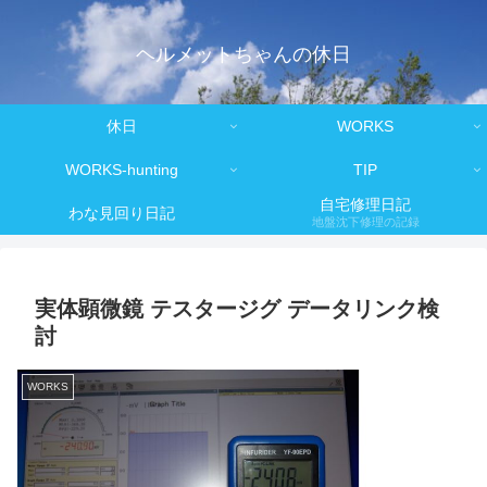
ヘルメットちゃんの休日
休日
WORKS
WORKS-hunting
TIP
自宅修理日記
わな見回り日記
地盤沈下修理の記録
実体顕微鏡 テスタージグ データリンク検
討
WORKS