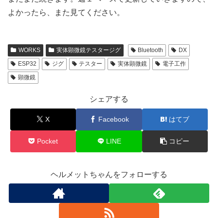
よかったら、また見てください。
WORKS
実体顕微鏡テスタージグ
Bluetooth
DX
ESP32
ジグ
テスター
実体顕微鏡
電子工作
顕微鏡
シェアする
X
Facebook
はてブ
Pocket
LINE
コピー
ヘルメットちゃんをフォローする