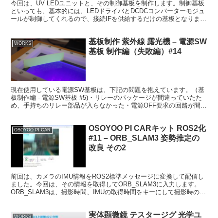
今回は、UV LEDユニットと、その制御基板を制作します。制御基板
といっても、基本的には、LEDドライバとDCDCコンバーターモジュ
ールが制御してくれるので、接続IFを供給するだけの基板となりま
す。今回、設計で少し悩んだのはUV LEDユニ...
基板制作 紫外線 露光機 – 電源SW
WORKS
基板 制作編（失敗編）#14
現在使用している電源SW基板は、下記の問題を抱えています。（基
板制作編 - 電源SW基板 #5)・リレーのパッケージが間違っていたた
め、手持ちのリレー部品が入らなかった・電源OFF要求の回路が間違
っていた（電源OFFが効かない）また、基板の...
OSOYOO PI CARキット ROS2化
OSOYOO PI CAR
#11 – ORB_SLAM3 姿勢推定の
改良 その2
前回は、カメラのIMU情報をROS2標準メッセージに変換して配信し
ました。今回は、その情報を取得してORB_SLAM3に入力します。
ORB_SLAM3は、撮影時間、IMUの取得時間をキーにして撮影時の
IMU情報を近似、生成させているものと想...
実体顕微鏡 テスタージグ 光学ユ
WORKS