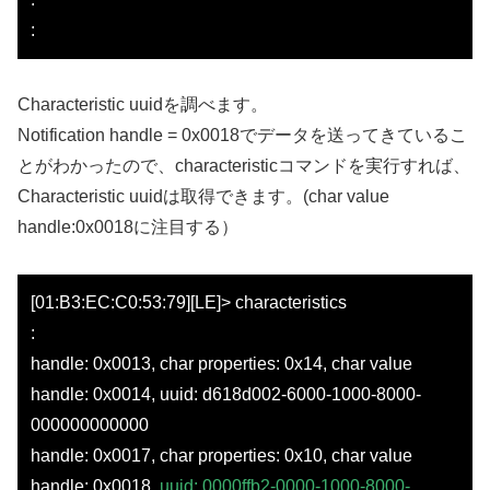
:
Characteristic uuidを調べます。
Notification handle = 0x0018でデータを送ってきているこ
とがわかったので、characteristicコマンドを実行すれば、
Characteristic uuidは取得できます。(char value
handle:0x0018に注目する）
[01:B3:EC:C0:53:79][LE]> characteristics
:
handle: 0x0013, char properties: 0x14, char value
handle: 0x0014, uuid: d618d002-6000-1000-8000-
000000000000
handle: 0x0017, char properties: 0x10, char value
handle: 0x0018,
uuid: 0000ffb2-0000-1000-8000-