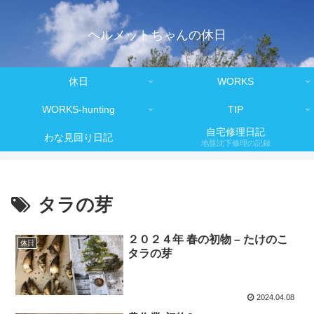
ヘルメットちゃんの休日
休日
WORKS
WORKS-hunting
TIP
自宅修理日記
わな見回り日記
地盤沈下修理の記録
タラの芽
２０２４年 春の初物 – たけのこ
休日
タラの芽
2024.04.08