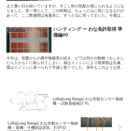
まだ暑い日が続いていますが、すこし秋の気配が感じられるようにな
りました。第一弾として、この時期は、ちょっと山に気になるものが
あって、ここ数週間は毎週末に、ずっと山に登ってました。今週は、
やっと、その気になるものを見ることができましたので、お...
ハンティング ー わな免許取得 準
ハンティング
備編#0
今年は、初夏からの農作物被害が続き、ビワは何かの動物（もしかし
たら人かも）に取られてしまい、畑はイノシシにより根菜類は全滅、
栗はイノシシに食べられて半減と散々でした。来年もこのような状況
が続くと精神的なダメージが大きく、耕作意欲もなくなって...
LoRa(Long Range) わな作動センサー無線
機 – 試験基板検討 #1
LoRa(Long Range) わな作動センサー無線
機 – 親機、子機部品実装、ESP32-