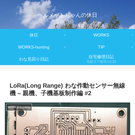
ヘルメットちゃんの休日
休日
WORKS
WORKS-hunting
TIP
自宅修理日記
わな見回り日記
地盤沈下修理の記録
LoRa(Long Range) わな作動センサー無線
機 – 親機、子機基板制作編 #2
WORKS-hunting