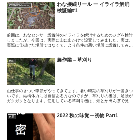
わな接続リール ー イライラ解消
WORKS-hunting
検証編#1
前回は、わなセンサー設置時のイライラを解消するためのジグを検討
しましたが、今回は、実際に山に出かけて設置してみました。実は、
実際に仕掛けた場所ではなくて、より条件の悪い場所に設置してみま
した。わな周辺に下草が生えて、糸が草にひかかりやすく、...
農作業 – 草刈り
休日
山仕事のきつい季節がやってきてます。暑い時期の草刈りが一番きつ
いです。結構体力には自信ある方なのですが、草刈りの後は、足腰が
ガクガクとなります。使用している草刈り機は、畑とか田んぼで見か
けるものとは、ちょっと違うタイプの草刈り機です。傾斜地...
2022 秋の味覚ー初物 Part1
休日