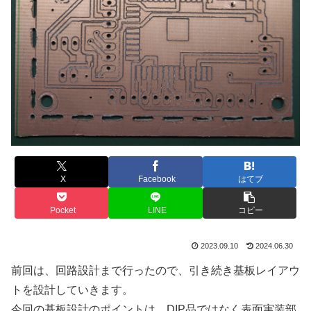
X
Facebook
はてブ
Pocket
LINE
コピー
2023.09.10
2024.06.30
前回は、回路設計まで行ったので、引き続き基板レイアウ
トを設計していきます。
今回の基板設計のポイントは、DIP品ではなく表面実装部