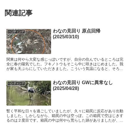
関連記事
わなの見回り 原点回帰
ハンティング
(2025/03/10)
関東は何やら大変な感じっぽいですが、自分の住んでいるところは完
全に春の陽気でした。フキノトウもそこら中に咲きはじめました。我
が家も天ぷらにしていただきました。こういう気温になると、そろそ
ろタケノコシーズンです。まずは、有害獣駆除時期にくくり...
わなの見回り GWに異常なし
ハンティング
(2025/04/28)
暫く平和な日々を過ごしていましたが、久々に箱罠に反応があり出動
しました。しかしながら、箱罠の中は空っぽ。この箱罠で空はじきす
るのは２度目です。箱罠の中は何やら荒らした跡がありましたが、小
さな動物なのか派手に暴れた形跡はありませんでした。 ト...