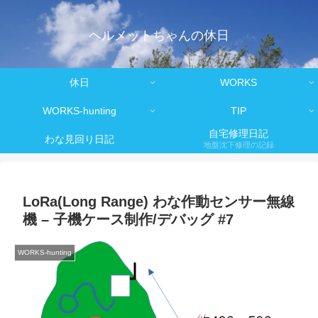
ヘルメットちゃんの休日
休日
WORKS
WORKS-hunting
TIP
自宅修理日記
わな見回り日記
地盤沈下修理の記録
LoRa(Long Range) わな作動センサー無線
機 – 子機ケース制作/デバッグ #7
WORKS-hunting