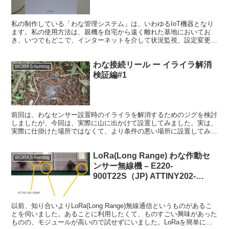
私の制作している「わな管理システム」は、いわゆるIoT機器となり
ます。私の使用方法は、親機を自宅から遠く離れた基地においてお
き、いつでもどこで、インターネットを介して状況監視、設定変更を
行うシステムです。この方式では、インターネット側からル...
わな接続リール ー イライラ解消
WORKS-hunting
検証編#1
前回は、わなセンサー設置時のイライラを解消するためのジグを検討
しましたが、今回は、実際に山に出かけて設置してみました。実は、
実際に仕掛けた場所ではなくて、より条件の悪い場所に設置してみま
した。わな周辺に下草が生えて、糸が草にひかかりやすく、...
LoRa(Long Range) わな作動セ
WORKS-hunting
ンサー無線機 – E220-
900T22S（JP) ATTINY202-
SSNR 接続編 #0
以前、知り合いよりLoRa(Long Range)無線通信というものがあるこ
とを伺いました。あることに利用したくて、ものすごい興味があった
ものの、モジュールが高いので試せずにいました。LoRaを簡単に説