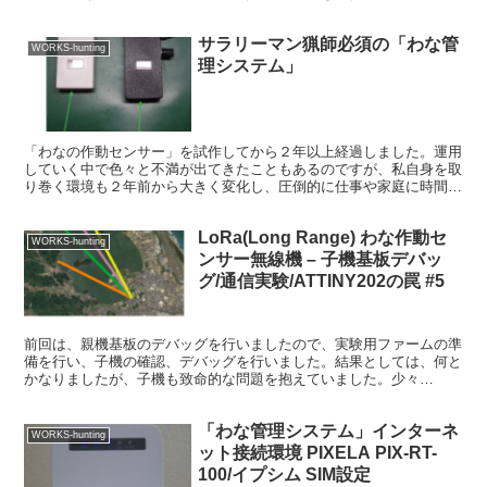
を伴います。また、普段は仕事をしてい...
サラリーマン猟師必須の「わな管
WORKS-hunting
理システム」
「わなの作動センサー」を試作してから２年以上経過しました。運用
していく中で色々と不満が出てきたこともあるのですが、私自身を取
り巻く環境も２年前から大きく変化し、圧倒的に仕事や家庭に時間を
割かざるを得ない状況となっています。さらに、２年前はく...
LoRa(Long Range) わな作動セ
WORKS-hunting
ンサー無線機 – 子機基板デバッ
グ/通信実験/ATTINY202の罠 #5
前回は、親機基板のデバッグを行いましたので、実験用ファームの準
備を行い、子機の確認、デバッグを行いました。結果としては、何と
かなりましたが、子機も致命的な問題を抱えていました。少々
ATTINY202の使い方をいい加減に理解していたことによる...
「わな管理システム」インターネ
WORKS-hunting
ット接続環境 PIXELA PIX-RT-
100/イプシム SIM設定