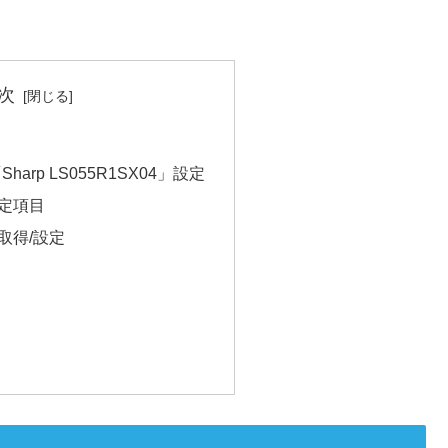
次
用「Sharp LS055R1SX04」設定
の設定項目
gs取得/設定