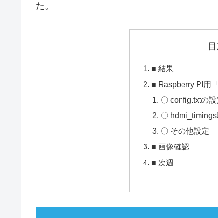
た。
目
■ 結果
■ Raspberry PI
〇 config.txt
〇 hdmi_timin
〇 その他設定
■ 画像確認
■ 次週