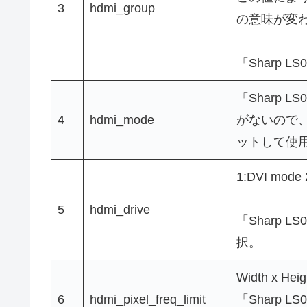
3
hdmi_group
の意味が変
「Sharp 
「Sharp 
4
hdmi_mode
がないので、h
ットして使
1:DVI mode
5
hdmi_drive
「Sharp L
択。
Width x He
6
hdmi_pixel_freq_limit
「Sharp LS0