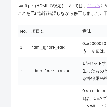
config.txt(HDMI)の設定については、
こちら
に
これを元に試行錯誤しながら修正しました。
No.
項目名
意味
0xa500
1
hdmi_ignore_edid
う。今回は
1をセットす
2
hdmp_force_hotplug
生したもの
紫外線露光
0:auto-det
1は、CEA
この値により、4: