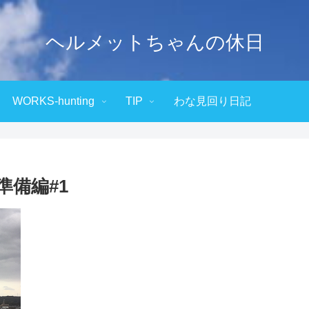
ヘルメットちゃんの休日
WORKS-hunting
TIP
わな見回り日記
準備編#1