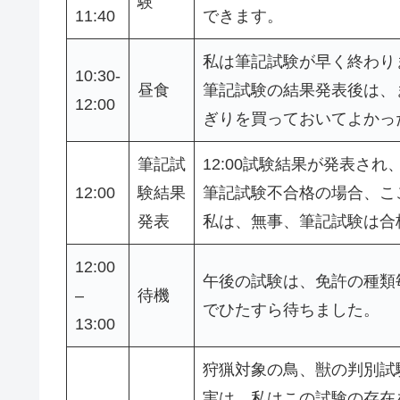
験
11:40
できます。
私は筆記試験が早く終わり
10:30-
昼食
筆記試験の結果発表後は、
12:00
ぎりを買っておいてよかっ
筆記試
12:00試験結果が発表さ
12:00
験結果
筆記試験不合格の場合、こ
発表
私は、無事、筆記試験は合
12:00
午後の試験は、免許の種類
–
待機
でひたすら待ちました。
13:00
狩猟対象の鳥、獣の判別試
実は、私はこの試験の存在