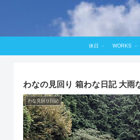
休日
WORKS
わなの見回り 箱わな日記 大雨なのに
わな見回り日記